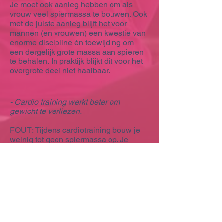
Je moet ook aanleg hebben om als
vrouw veel spiermassa te bouwen. Ook
met de juiste aanleg blijft het voor
mannen (en vrouwen) een kwestie van
enorme discipline én toewijding om
een dergelijk grote massa aan spieren
te behalen. In praktijk blijkt dit voor het
overgrote deel niet haalbaar.
- Cardio training werkt beter om
gewicht te verliezen.
FOUT: Tijdens cardiotraining bouw je
weinig tot geen spiermassa op. Je
werkt aan je uithoudingsvermogen en
je verbrandt wel wat vet, maar je mist
spiermassa wat belangrijk is voor het
verhogen van je stofwisseling.
Na een intensieve krachttraining zal je
lichaam nog 48uur doorgaan met extra
vet verbranden. Redenen genoeg dus
om aan krachttraining te gaan doen.