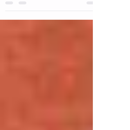
Om blessures te voorkomen is je
rompstabiliteit erg...