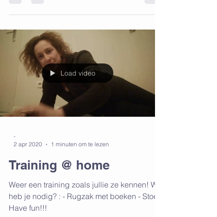
Hier ga ik bijhouden welke challenge
iedereen doet en hoe ver ze voorlopig
geraakt zijn... Wie...
Load video
-
2 apr 2020
1 minuten om te lezen
Training @ home
Weer een training zoals jullie ze kennen! Wat