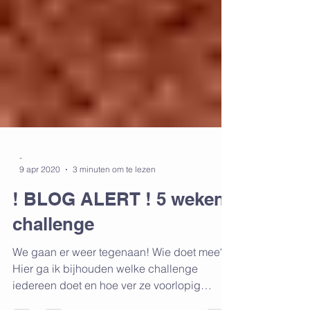
-
9 apr 2020
3 minuten om te lezen
! BLOG ALERT ! 5 weken
challenge
We gaan er weer tegenaan! Wie doet mee?